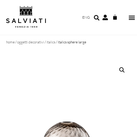
ENG
home
/
oggetti decorativi
/
italics
/ italics sphere large