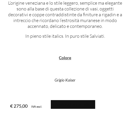
L’origine veneziana e lo stile leggero, semplice ma elegante
sono alla base di questa collezione di vasi, oggetti
decorativi e coppe contraddistinte da finiture a rigadin e a
intreccio che ricordano l’estrosità muranese in modo
accennato, delicato e contemporaneo.
In pieno stile italics. In puro stile Salviati.
Colore
Grigio Kaiser
Aggiungi al carrello
€
275,00
IVA escl.