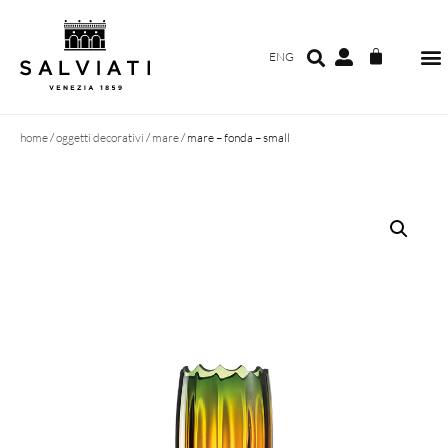
ENG
home
/
oggetti decorativi
/
mare
/ mare – fonda – small