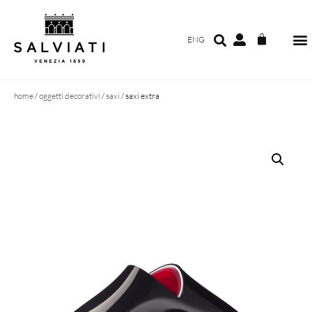
ENG
home
/
oggetti decorativi
/
saxi
/ saxi extra