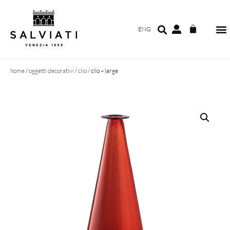
ENG
home
/
oggetti decorativi
/
clio
/ clio – large