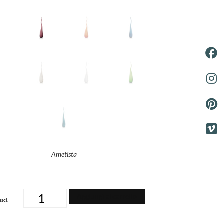
Ametista
Aggiungi al carrello
escl.