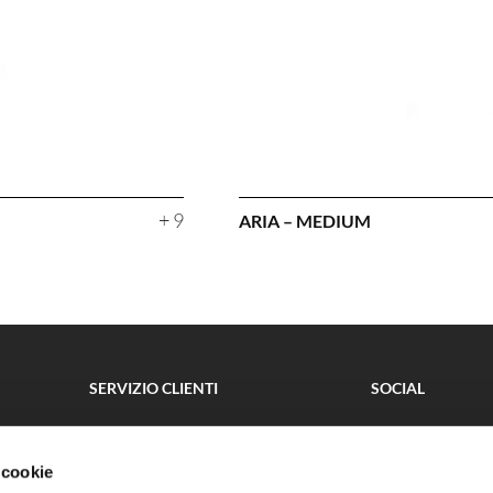
+ 9
ARIA – MEDIUM
SERVIZIO CLIENTI
SOCIAL
SHOP
FACEBOOK
SU MISURA
INSTAGRAM
 cookie
CONTRACT
PINTEREST