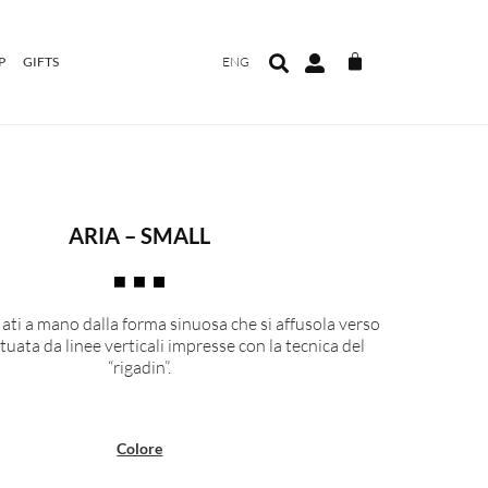
P
GIFTS
ENG
ARIA – SMALL
iati a mano dalla forma sinuosa che si affusola verso
ntuata da linee verticali impresse con la tecnica del
“rigadin”.
Colore