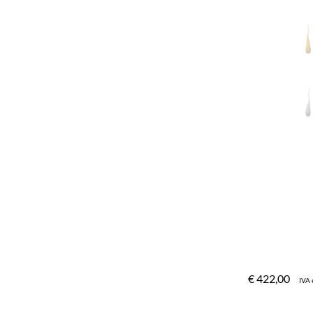
€
422,00
IVA 