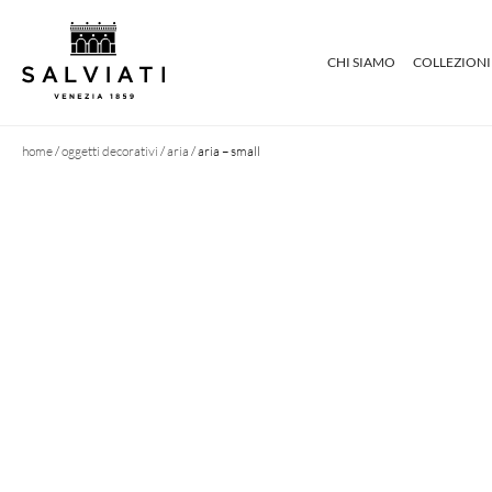
CHI SIAMO
COLLEZIONI
home
/
oggetti decorativi
/
aria
/ aria – small