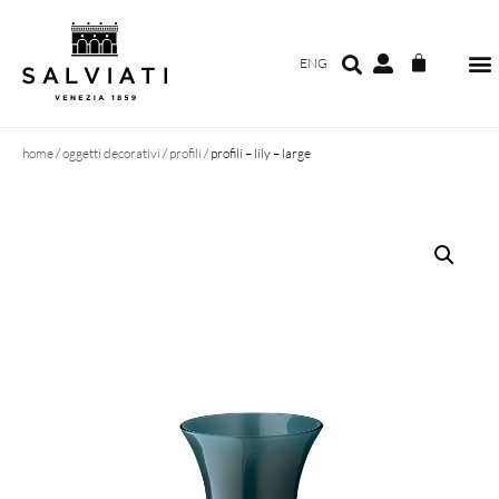
ENG
home
/
oggetti decorativi
/
profili
/ profili – lily – large