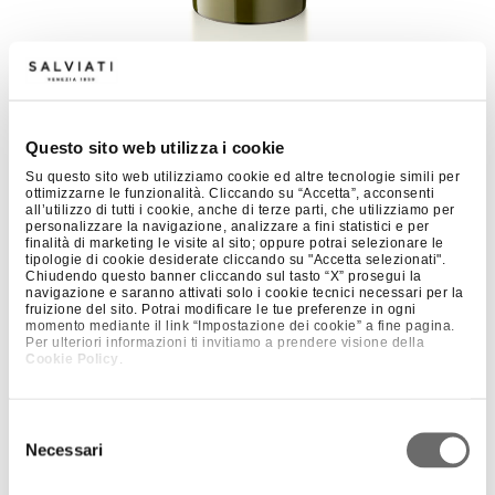
+ 8
PROFILI – DAISY – MEDIUM
Questo sito web utilizza i cookie
Su questo sito web utilizziamo cookie ed altre tecnologie simili per
ottimizzarne le funzionalità. Cliccando su “Accetta”, acconsenti
all’utilizzo di tutti i cookie, anche di terze parti, che utilizziamo per
personalizzare la navigazione, analizzare a fini statistici e per
finalità di marketing le visite al sito; oppure potrai selezionare le
tipologie di cookie desiderate cliccando su "Accetta selezionati".
Chiudendo questo banner cliccando sul tasto “X” prosegui la
navigazione e saranno attivati solo i cookie tecnici necessari per la
fruizione del sito. Potrai modificare le tue preferenze in ogni
momento mediante il link “Impostazione dei cookie” a fine pagina.
Per ulteriori informazioni ti invitiamo a prendere visione della
Cookie Policy
.
Selezione
Necessari
del
consenso