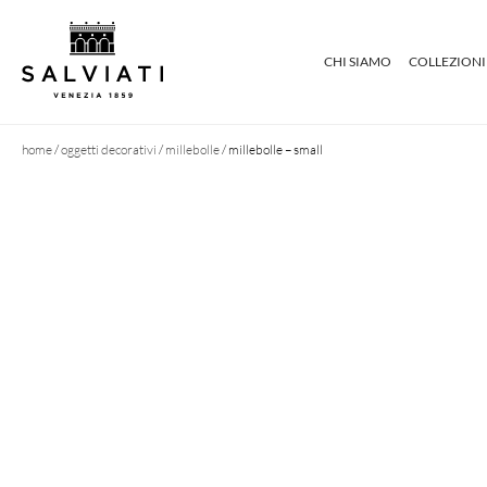
CHI SIAMO
COLLEZIONI
home
/
oggetti decorativi
/
millebolle
/ millebolle – small