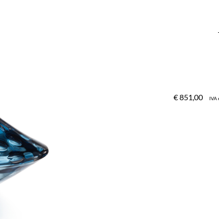
€
851,00
IVA 