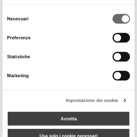
Selezione
Dimensioni
23 × 23 × 20 cm
Necessari
del
Anno
1962
consenso
Designer
Sergio Asti
Colore
Bianco, Nero
Preferenze
Finitura
Lucido
Lavorazione
Modellato a mano, Soffiato a stampo
Statistiche
Marketing
VARIANTI PRODOTTO
Impostazione dei cookie
Accetta
Usa solo i cookie necessari