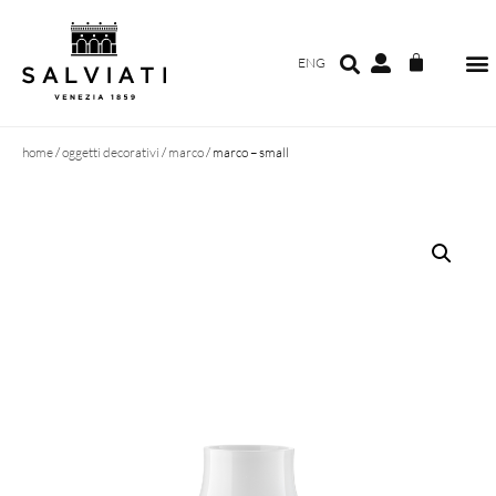
ENG
home
/
oggetti decorativi
/
marco
/ marco – small