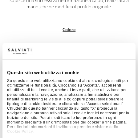
subisce una successiva deformazione a caldo, realizzata a
mano, che ne modifica il profilo originale.
Colore
Questo sito web utilizza i cookie
Bianco
Su questo sito web utilizziamo cookie ed altre tecnologie simili per
ottimizzarne le funzionalità. Cliccando su “Accetta”, acconsenti
all’utilizzo di tutti i cookie, anche di terze parti, che utilizziamo per
personalizzare la navigazione, analizzare a fini statistici e per
finalità di marketing le visite al sito; oppure potrai selezionare le
tipologie di cookie desiderate cliccando su "Accetta selezionati".
Aggiungi al carrello
€
935,00
Chiudendo questo banner cliccando sul tasto “X” prosegui la
IVA escl.
navigazione e saranno attivati solo i cookie tecnici necessari per la
fruizione del sito. Potrai modificare le tue preferenze in ogni
momento mediante il link “Impostazione dei cookie” a fine pagina.
Per ulteriori informazioni ti invitiamo a prendere visione della
Cookie Policy
.
DETTAGLI