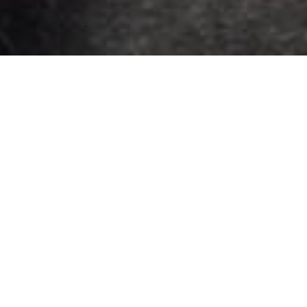
SALVIATI SU MISURA
Scoprire, selezionare, trasmettere, ispirare e consigliare. Salviati
raccoglie gli stimoli creativi e la progettualità dei propri clienti e li
trasforma in realtà in vetro di Murano. Inizia così un viaggio
condiviso attraverso le reciproche suggestioni e ispirazioni.
Aziende che si contaminano per far nascere collaborazioni su
misura che si snodano nei vicoli della storia vetraia decifrando le
ultime tendenze della sfera del design. Per ottenere risultati ad
alto livello, Salviati tiene in considerazione tutte le esigenze
artistiche, le emozioni e in egual misura gli aspetti tecnici dei
clienti, fornendo idee e strategie d’immagine concrete, innovative