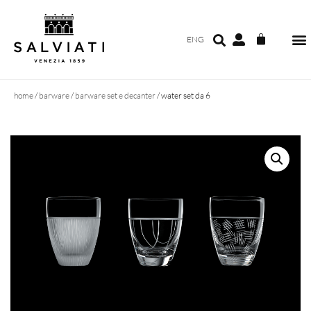
ENG
home
/
barware
/
barware set e decanter
/ water set da 6