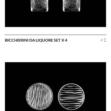
+ 1
BICCHIERINI DA LIQUORE SET X 4