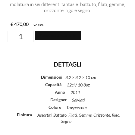
molatura in sei differenti fantasie: battuto, filati, gemme,
orizzonte, rigo e segno.
€
470,00
IVA escl.
Aggiungi al carrello
DETTAGLI
Dimensioni
8,2 × 8,2 × 10 cm
Capacità
32cl / 10.8oz
Anno
2011
Designer
Salviati
Colore
Trasparente
Finitura
Assortiti, Battuto, Filati, Gemme, Orizzonte, Rigo,
Segno