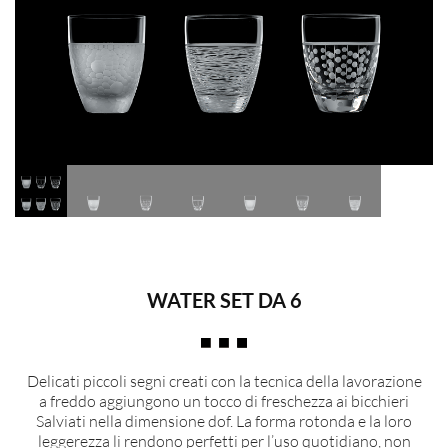
WATER SET DA 6
Delicati piccoli segni creati con la tecnica della lavorazione
a freddo aggiungono un tocco di freschezza ai bicchieri
Salviati nella dimensione dof. La forma rotonda e la loro
leggerezza li rendono perfetti per l’uso quotidiano, non