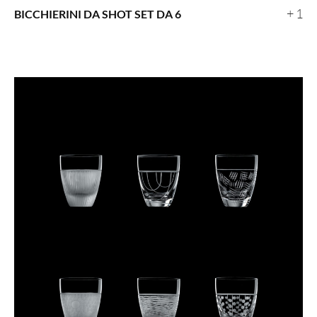
+ 1
BICCHIERINI DA SHOT SET DA 6