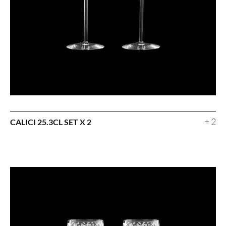
+ 2
CALICI 25.3CL SET X 2