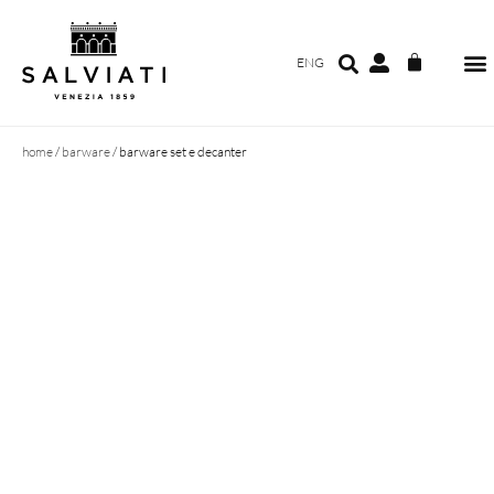
ENG
home
/
barware
/ barware set e decanter