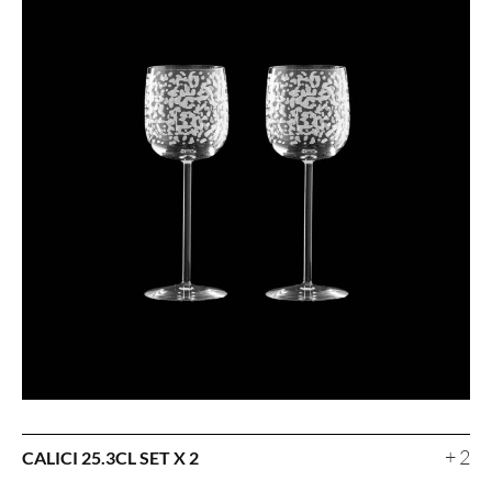
+ 2
CALICI 25.3CL SET X 2