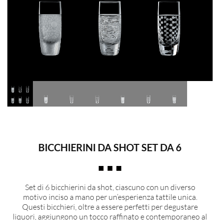
BICCHIERINI DA SHOT SET DA 6
Set di 6 bicchierini da shot, ciascuno con un diverso
motivo inciso a mano per un’esperienza tattile unica.
Questi bicchieri, oltre a essere perfetti per degustare
liquori, aggiungono un tocco raffinato e contemporaneo al