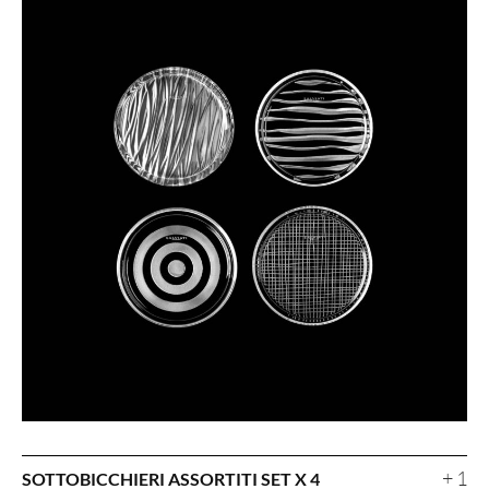
+ 1
SOTTOBICCHIERI ASSORTITI SET X 4