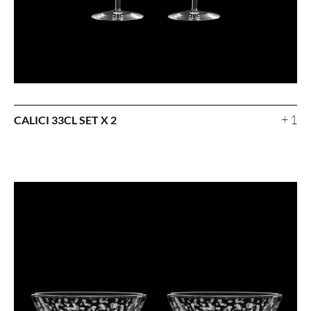
+ 1
CALICI 33CL SET X 2