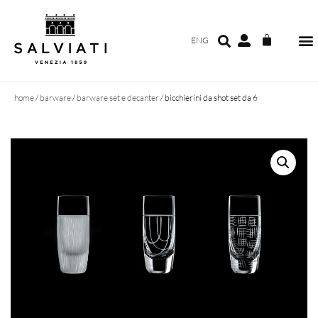
ENG
home
/
barware
/
barware set e decanter
/ bicchierini da shot set da 6