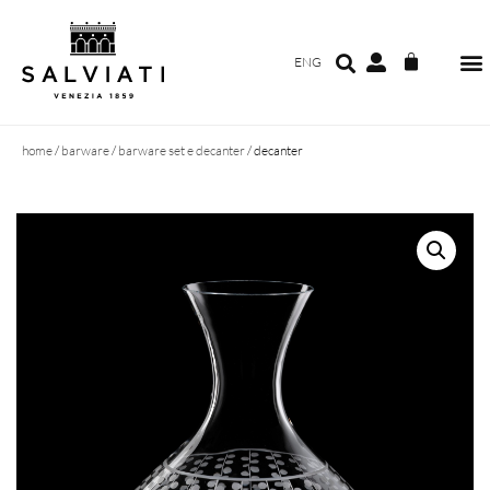
ENG
home
/
barware
/
barware set e decanter
/ decanter