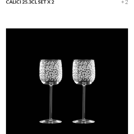
+ 2
CALICI 25.3CL SET X 2