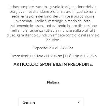
La base ampia e svasata agevola l’ossigenazione dei vini
più giovani, esaltandone profumi e aromi, così come la
sedimentazione dei fondi dei vini rossi più corposi e
invecchiati. Il collo si restringe in modo delicato,
trattenendo le essenze ed evitando la loro dispersione
nell’ambiente, senza tuttavia rinunciare alla praticità
d’uso, garantendo quindi un efficace controllo nel servizio
del vino.
Capacità: 200cl | 67.63oz
Dimensioni: D. 21cm x H. 20.2cm | D. 8.27in x H. 7.95in
ARTICOLO DISPONIBILE IN PREORDINE.
Finitura