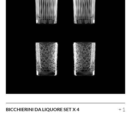
+ 1
BICCHIERINI DA LIQUORE SET X 4