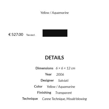
Yellow / Aquamarine
Add to cart
€
527.00
Tax excl.
DETAILS
Dimensions
6 × 6 × 12 cm
Year
2006
Designer
Salviati
Color
Yellow / Aquamarine
Finishing
Transparent
Technique
Canne Technique, Mould-blowing