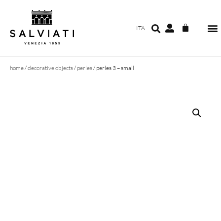
ITA
home
/
decorative objects
/
perles
/ perles 3 – small