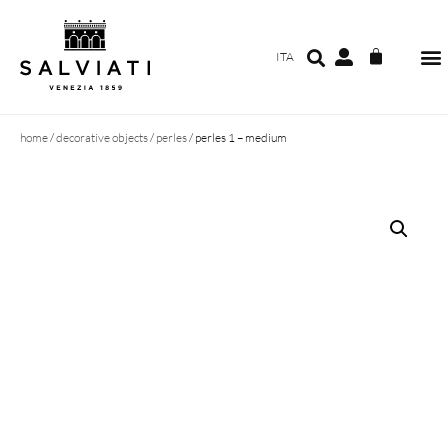
ITA
home
/
decorative objects
/
perles
/ perles 1 – medium