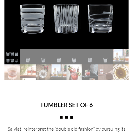
TUMBLER SET OF 6
Salviati reinterpret the “double old fashion” by pursuing its