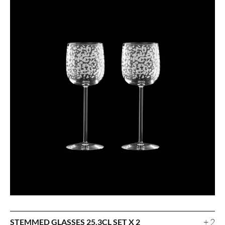
+ 2
STEMMED GLASSES 25.3CL SET X 2