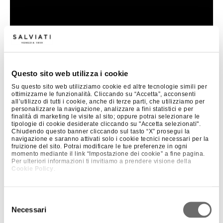
Questo sito web utilizza i cookie
Su questo sito web utilizziamo cookie ed altre tecnologie simili per
ottimizzarne le funzionalità. Cliccando su “Accetta”, acconsenti
all’utilizzo di tutti i cookie, anche di terze parti, che utilizziamo per
personalizzare la navigazione, analizzare a fini statistici e per
finalità di marketing le visite al sito; oppure potrai selezionare le
tipologie di cookie desiderate cliccando su "Accetta selezionati".
Chiudendo questo banner cliccando sul tasto “X” prosegui la
navigazione e saranno attivati solo i cookie tecnici necessari per la
fruizione del sito. Potrai modificare le tue preferenze in ogni
momento mediante il link “Impostazione dei cookie” a fine pagina.
Per ulteriori informazioni ti invitiamo a prendere visione della
Cookie Policy
.
+ 1
Selezione
CAKESTAND
Necessari
del