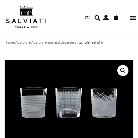
ITA
home
/
barware
/
barware sets and decanters
/ tumbler set of 6