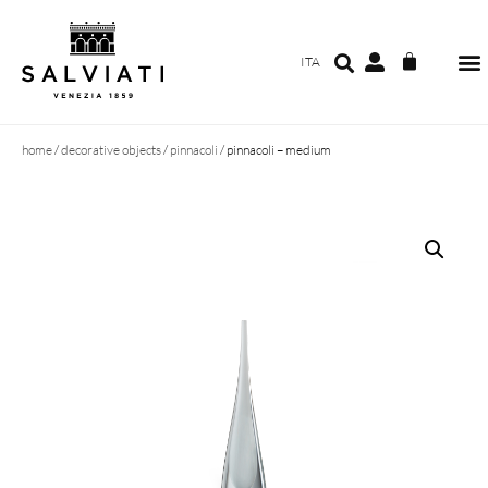
ITA
home
/
decorative objects
/
pinnacoli
/ pinnacoli – medium