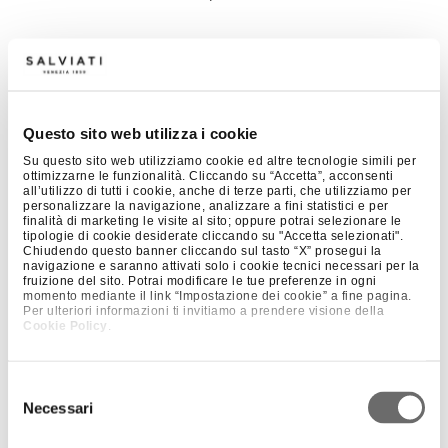
Add to cart
€
1,612.00
Tax excl.
Questo sito web utilizza i cookie
Su questo sito web utilizziamo cookie ed altre tecnologie simili per
DETAILS
ottimizzarne le funzionalità. Cliccando su “Accetta”, acconsenti
all’utilizzo di tutti i cookie, anche di terze parti, che utilizziamo per
personalizzare la navigazione, analizzare a fini statistici e per
finalità di marketing le visite al sito; oppure potrai selezionare le
Dimensions
9 × 6 × 55 cm
tipologie di cookie desiderate cliccando su "Accetta selezionati".
Year
1954
Chiudendo questo banner cliccando sul tasto “X” prosegui la
navigazione e saranno attivati solo i cookie tecnici necessari per la
Designer
Luciano Gaspari
fruizione del sito. Potrai modificare le tue preferenze in ogni
momento mediante il link “Impostazione dei cookie” a fine pagina.
Color
Gray / Amethyst, Gray / Aquamarine, Gray / Grass
Per ulteriori informazioni ti invitiamo a prendere visione della
Green, Gray / Peacock Green, Gray / Red, Gray / White, Gray /
Cookie Policy
.
Yellow, Pink / Amethyst, Pink / Peacock Green, Pink / Red, Pink /
Ruby Red, Pink / Savoia Blue
Finishing
Transparent
Selezione
Necessari
Technique
Hand-blown, Sommerso Glass
del
consenso