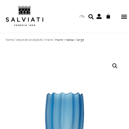
ITA
home
/
decorative objects
/
mare
/ mare – nassa – large