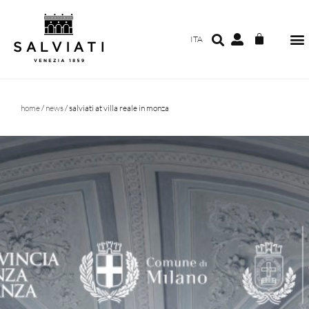
ITA
home
/
news
/ salviati at villa reale in monza