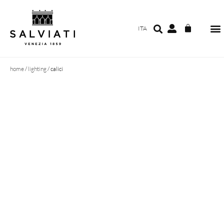
ITA
home
/
lighting
/ calici