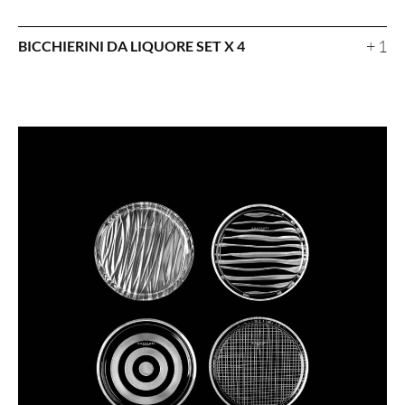
+ 1
BICCHIERINI DA LIQUORE SET X 4