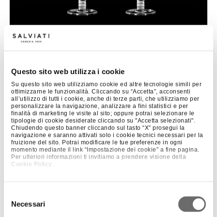
Questo sito web utilizza i cookie
Su questo sito web utilizziamo cookie ed altre tecnologie simili per
ottimizzarne le funzionalità. Cliccando su “Accetta”, acconsenti
+ 1
BICCHIERI DA MARTINI SET X 2
all’utilizzo di tutti i cookie, anche di terze parti, che utilizziamo per
personalizzare la navigazione, analizzare a fini statistici e per
finalità di marketing le visite al sito; oppure potrai selezionare le
tipologie di cookie desiderate cliccando su "Accetta selezionati".
Chiudendo questo banner cliccando sul tasto “X” prosegui la
navigazione e saranno attivati solo i cookie tecnici necessari per la
fruizione del sito. Potrai modificare le tue preferenze in ogni
momento mediante il link “Impostazione dei cookie” a fine pagina.
Per ulteriori informazioni ti invitiamo a prendere visione della
Cookie Policy
.
Selezione
Necessari
del