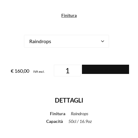
Finitura
Aggiungi al carrello
€
160,00
IVA escl.
DETTAGLI
Finitura
Raindrops
Capacità
50cl / 16.9oz