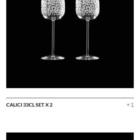
+ 1
CALICI 33CL SET X 2