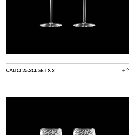
+ 2
CALICI 25.3CL SET X 2