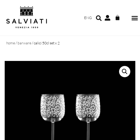
ENG
home
/
barware
/ calici 50cl set x 2