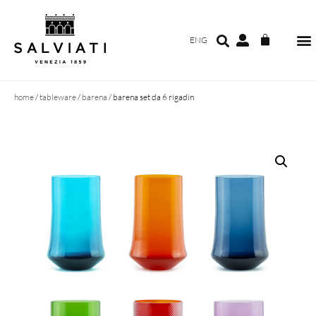
ENG
home
/
tableware
/
barena
/ barena set da 6 rigadin