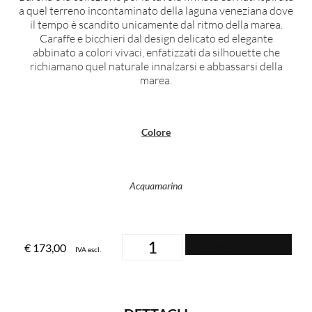
a quel terreno incontaminato della laguna veneziana dove
il tempo è scandito unicamente dal ritmo della marea.
Caraffe e bicchieri dal design delicato ed elegante
abbinato a colori vivaci, enfatizzati da silhouette che
richiamano quel naturale innalzarsi e abbassarsi della
marea.
Colore
Acquamarina
Aggiungi al carrello
€
173,00
IVA escl.