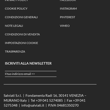
COOKIE POLICY
INSTAGRAM
CONDIZIONI GENERALI
PINTEREST
NOTE LEGALI
VIMEO
CONDIZIONI DI VENDITA
IMPOSTAZIONI COOKIE
TRASPARENZA
ISCRIVITI ALLA NEWSLETTER
Il tuo indirizzo email >>
Salviati S.r.l. | Fondamenta Radi 16, 30141 VENEZIA –
MURANO Italy | Tel
+39 041 5274085‬
| Fax +39 041
5275348 |
info@salviati.it
| P.IVA 04681350270