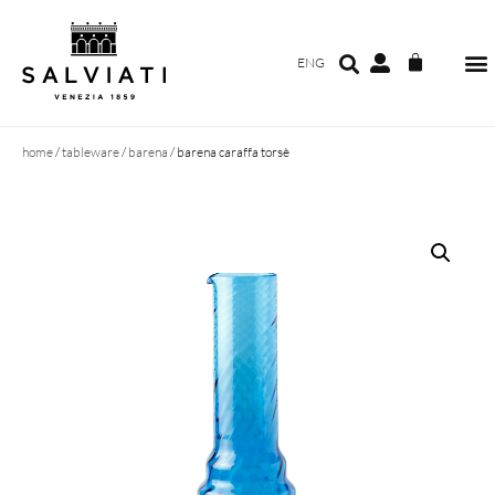
ENG
home
/
tableware
/
barena
/ barena caraffa torsè