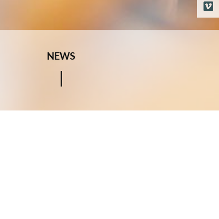
NEWS
LE ULTIME NEWS SALVIATI
Un viaggio di conoscenza tra riflessi, forme e colori nel quale
immergersi per scoprire più da vicino il mondo Salviati tra nuovi