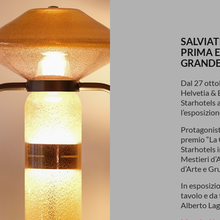
SALVIAT
PRIMA E
GRANDE
Dal 27 otto
Helvetia & B
Starhotels a
l’esposizion
Protagonisti
premio “La 
Starhotels 
Mestieri d’
d’Arte e Gr
In esposizi
tavolo e da
Alberto Lag