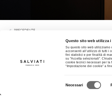
PRECEDENTE
Salviati al 59° Premio Campiello
Questo sito web utilizza i
Su questo sito web utilizziamo c
acconsenti all’utilizzo di tutti 
fini statistici e per finalità di
su "Accetta selezionati". Chiud
SALVIATI
LEGALE
cookie tecnici necessari per la 
“Impostazione dei cookie” a fine
CHI SIAMO
PRIVACY POLICY
COLLEZIONI
COOKIE POLICY
COLLABORAZIONI
CONDIZIONI GENERALI
Selezione
Necessari
NEWS
NOTE LEGALI
del
CONDIZIONI DI VENDITA
consenso
IMPOSTAZIONI COOKIE
TRASPARENZA