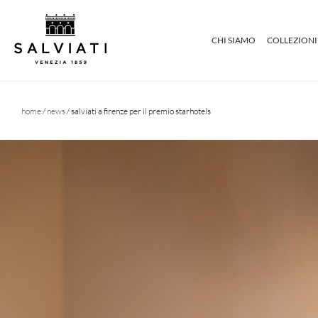
CHI SIAMO
COLLEZIONI
home
/
news
/ salviati a firenze per il premio starhotels