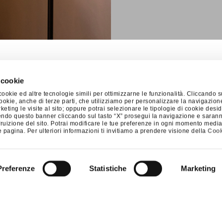
 cookie
ookie ed altre tecnologie simili per ottimizzarne le funzionalità. Cliccando s
i cookie, anche di terze parti, che utilizziamo per personalizzare la navigazion
 marketing le visite al sito; oppure potrai selezionare le tipologie di cookie des
endo questo banner cliccando sul tasto “X” prosegui la navigazione e saranno 
SERVIZIO CLIENTI
SOCIAL
fruizione del sito. Potrai modificare le tue preferenze in ogni momento median
 pagina. Per ulteriori informazioni ti invitiamo a prendere visione della
Cook
SHOP
FACEBOOK
SU MISURA
INSTAGRAM
CONTRACT
PINTEREST
Preferenze
Statistiche
Marketing
CONTATTI
VIMEO