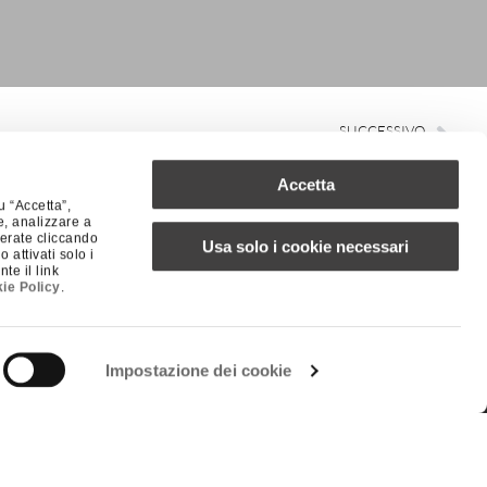
SUCCESSIVO
Salviati inserita nella Homo Faber Guide
Accetta
u “Accetta”,
e, analizzare a
iderate cliccando
Usa solo i cookie necessari
attivati solo i
ISCRIVITI ALLA NEWSLETTER
te il link
ie Policy
.
Il tuo indirizzo email >>
Impostazione dei cookie