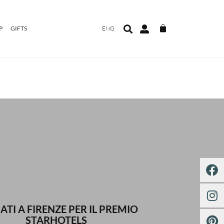
P
GIFTS
ENG
ATI A FIRENZE PER IL PREMIO
STARHOTELS