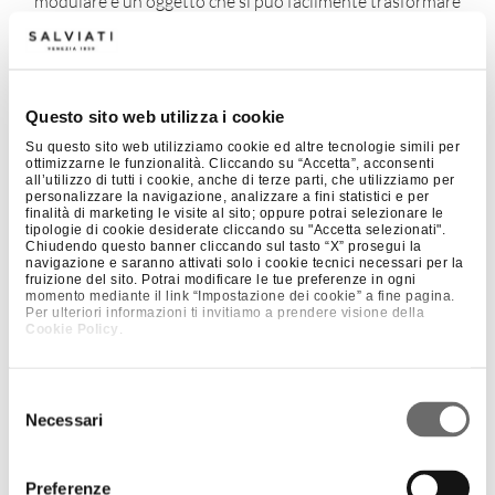
modulare è un oggetto che si può facilmente trasformare
in una scultura.
Questo prodotto non è attualmente disponibile. Per ulteriori
informazioni su questo articolo potete contattarci a
Questo sito web utilizza i cookie
shop@salviati.it
.
Su questo sito web utilizziamo cookie ed altre tecnologie simili per
ottimizzarne le funzionalità. Cliccando su “Accetta”, acconsenti
all’utilizzo di tutti i cookie, anche di terze parti, che utilizziamo per
personalizzare la navigazione, analizzare a fini statistici e per
finalità di marketing le visite al sito; oppure potrai selezionare le
tipologie di cookie desiderate cliccando su "Accetta selezionati".
DETTAGLI
Chiudendo questo banner cliccando sul tasto “X” prosegui la
navigazione e saranno attivati solo i cookie tecnici necessari per la
fruizione del sito. Potrai modificare le tue preferenze in ogni
Dimensioni
120 × 120 × 200 cm
momento mediante il link “Impostazione dei cookie” a fine pagina.
Anno
2019
Per ulteriori informazioni ti invitiamo a prendere visione della
Cookie Policy
.
Designer
Davide Bruno
Colore
Ambra / Arancio / Trasparente
Finitura
Satinato
Selezione
Necessari
del
consenso
Preferenze