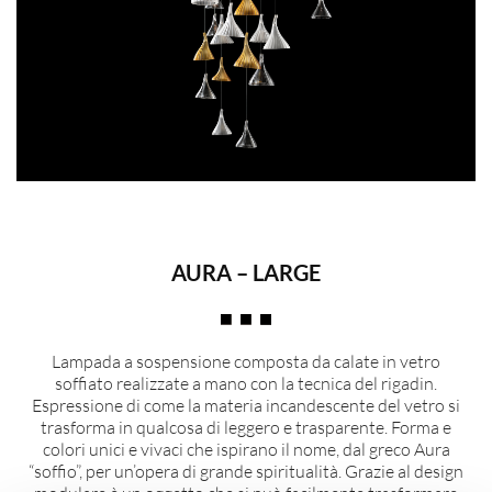
AURA – LARGE
Lampada a sospensione composta da calate in vetro
soffiato realizzate a mano con la tecnica del rigadin.
Espressione di come la materia incandescente del vetro si
trasforma in qualcosa di leggero e trasparente. Forma e
colori unici e vivaci che ispirano il nome, dal greco Aura
“soffio”, per un’opera di grande spiritualità. Grazie al design