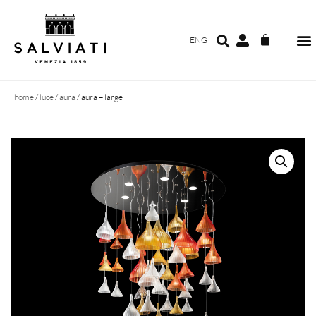
ENG
home
/
luce
/
aura
/ aura – large