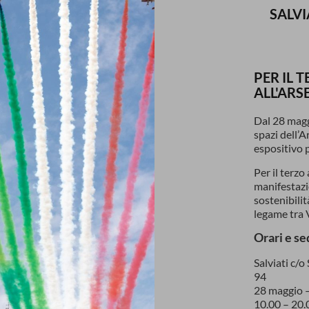
SALVI
PER IL 
ALL'ARS
Dal 28 maggi
spazi dell’A
espositivo p
Per il terzo
manifestazi
sostenibili
legame tra V
Orari e s
Salviati c/
94
28 maggio 
10.00 – 20.