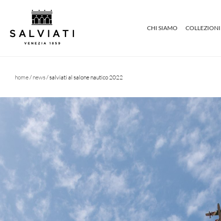
CHI SIAMO
COLLEZIONI
home
/
news
/ salviati al salone nautico 2022