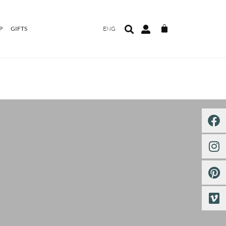
P
GIFTS
ENG