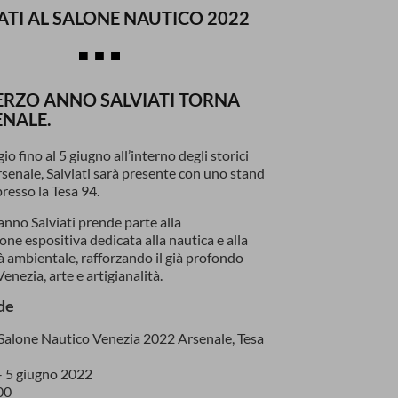
ATI AL SALONE NAUTICO 2022
TERZO ANNO SALVIATI TORNA
ENALE.
o fino al 5 giugno all’interno degli storici
rsenale, Salviati sarà presente con uno stand
resso la Tesa 94.
 anno Salviati prende parte alla
one espositiva dedicata alla nautica e alla
tà ambientale, rafforzando il già profondo
enezia, arte e artigianalità.
ede
o Salone Nautico Venezia 2022 Arsenale, Tesa
– 5 giugno 2022
00