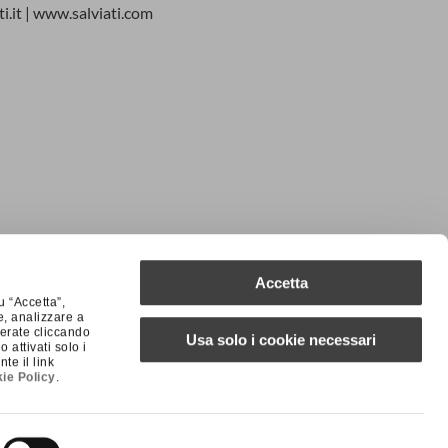
ti.it | www.salviati.com
Accetta
u “Accetta”,
e, analizzare a
SUCCESSIVO
iderate cliccando
Usa solo i cookie necessari
attivati solo i
Salviati partner di Wine in Venice 2023
te il link
ie Policy
.